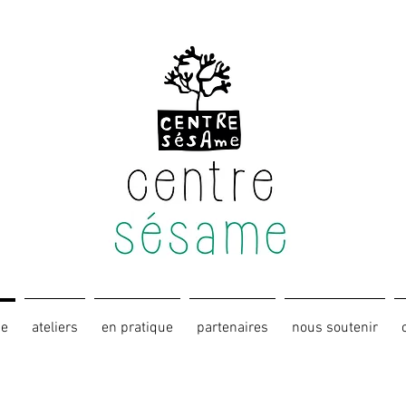
ue
ateliers
en pratique
partenaires
nous soutenir