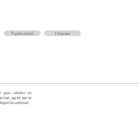
Psycho-social
L'équipe
ur pour adultes en
lectuel, agréé par le
Région bruxelloise)