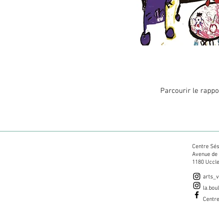
Parcourir le rappor
Centre Sé
Avenue de
1180 Uccle
arts_
la.bou
Centr