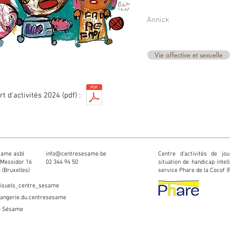
Annick
Vie affective et sexuelle
t d'activités 2024 (pdf) :
same asbl
info@centresesame.be
Centre d'activités de jo
 Messidor 16
02 344 94 50​
situation de handicap intel
 (Bruxelles)
service Phare de la Cocof (
visuels_centre_sesame
langerie.du.centresesame
e Sésame