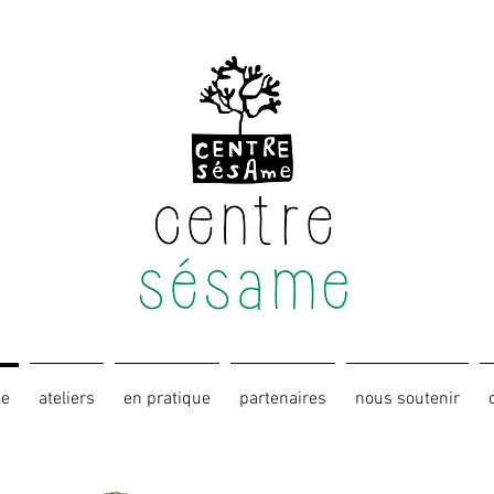
ue
ateliers
en pratique
partenaires
nous soutenir